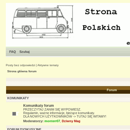
FAQ
Szukaj
Posty bez odpowiedzi
|
Aktywne tematy
Strona główna forum
Forum
KOMUNIKATY
Komunikaty forum
PRZECZYTAJ ZANIM SIĘ WYPOWIESZ.
Regulamin, ważne informacje, bieżące komunikaty.
DLA NOWYCH UŻYTKOWNIKÓW -> TUTAJ SIĘ WITAMY!
Moderatorzy:
monterr07
,
Dziwny Mag
FORUM DYSKUSYJNE