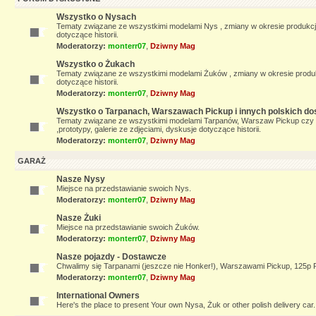
Wszystko o Nysach
Tematy związane ze wszystkimi modelami Nys , zmiany w okresie produkcji, 
dotyczące historii.
Moderatorzy:
monterr07
,
Dziwny Mag
Wszystko o Żukach
Tematy związane ze wszystkimi modelami Żuków , zmiany w okresie produkcji
dotyczące historii.
Moderatorzy:
monterr07
,
Dziwny Mag
Wszystko o Tarpanach, Warszawach Pickup i innych polskich d
Tematy związane ze wszystkimi modelami Tarpanów, Warszaw Pickup czy Sy
,prototypy, galerie ze zdjęciami, dyskusje dotyczące historii.
Moderatorzy:
monterr07
,
Dziwny Mag
GARAŻ
Nasze Nysy
Miejsce na przedstawianie swoich Nys.
Moderatorzy:
monterr07
,
Dziwny Mag
Nasze Żuki
Miejsce na przedstawianie swoich Żuków.
Moderatorzy:
monterr07
,
Dziwny Mag
Nasze pojazdy - Dostawcze
Chwalimy się Tarpanami (jeszcze nie Honker!), Warszawami Pickup, 125p 
Moderatorzy:
monterr07
,
Dziwny Mag
International Owners
Here's the place to present Your own Nysa, Żuk or other polish delivery car