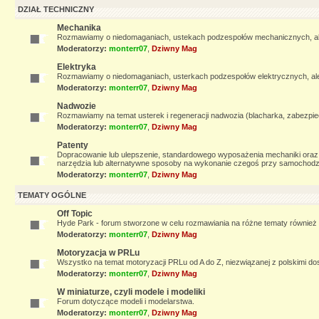
DZIAŁ TECHNICZNY
Mechanika
Rozmawiamy o niedomaganiach, ustekach podzespołów mechanicznych, ale t
Moderatorzy:
monterr07
,
Dziwny Mag
Elektryka
Rozmawiamy o niedomaganiach, usterkach podzespołów elektrycznych, ale t
Moderatorzy:
monterr07
,
Dziwny Mag
Nadwozie
Rozmawiamy na temat usterek i regeneracji nadwozia (blacharka, zabezpiec
Moderatorzy:
monterr07
,
Dziwny Mag
Patenty
Dopracowanie lub ulepszenie, standardowego wyposażenia mechaniki oraz 
narzędzia lub alternatywne sposoby na wykonanie czegoś przy samochodz
Moderatorzy:
monterr07
,
Dziwny Mag
TEMATY OGÓLNE
Off Topic
Hyde Park - forum stworzone w celu rozmawiania na różne tematy również
Moderatorzy:
monterr07
,
Dziwny Mag
Motoryzacja w PRLu
Wszystko na temat motoryzacji PRLu od A do Z, niezwiązanej z polskimi d
Moderatorzy:
monterr07
,
Dziwny Mag
W miniaturze, czyli modele i modeliki
Forum dotyczące modeli i modelarstwa.
Moderatorzy:
monterr07
,
Dziwny Mag