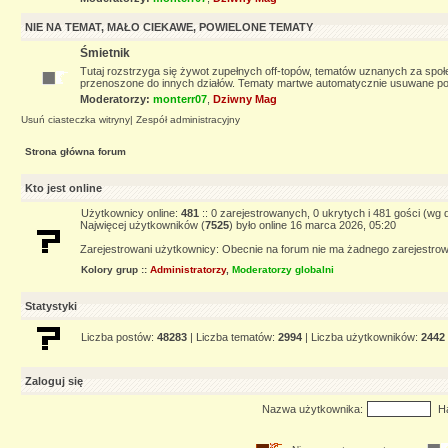
NIE NA TEMAT, MAŁO CIEKAWE, POWIELONE TEMATY
Śmietnik
Tutaj rozstrzyga się żywot zupełnych off-topów, tematów uznanych za społe
przenoszone do innych działów. Tematy martwe automatycznie usuwane po 
Moderatorzy:
monterr07
,
Dziwny Mag
Usuń ciasteczka witryny
|
Zespół administracyjny
Strona główna forum
Kto jest online
Użytkownicy online:
481
:: 0 zarejestrowanych, 0 ukrytych i 481 gości (wg 
Najwięcej użytkowników (
7525
) było online 16 marca 2026, 05:20
Zarejestrowani użytkownicy: Obecnie na forum nie ma żadnego zarejestr
Kolory grup ::
Administratorzy
,
Moderatorzy globalni
Statystyki
Liczba postów:
48283
| Liczba tematów:
2994
| Liczba użytkowników:
2442
Zaloguj się
Nazwa użytkownika:
Ha