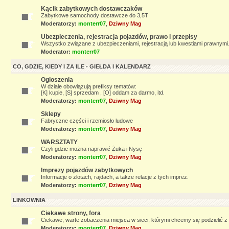
Kącik zabytkowych dostawczaków
Zabytkowe samochody dostawcze do 3,5T
Moderatorzy:
monterr07
,
Dziwny Mag
Ubezpieczenia, rejestracja pojazdów, prawo i przepisy
Wszystko związane z ubezpieczeniami, rejestracją lub kwestiami prawnymi
Moderator:
monterr07
CO, GDZIE, KIEDY I ZA ILE - GIEŁDA I KALENDARZ
Ogloszenia
W dziale obowiązują prefiksy tematów:
[K] kupie, [S] sprzedam , [O] oddam za darmo, itd.
Moderatorzy:
monterr07
,
Dziwny Mag
Sklepy
Fabryczne części i rzemiosło ludowe
Moderatorzy:
monterr07
,
Dziwny Mag
WARSZTATY
Czyli gdzie można naprawić Żuka i Nysę
Moderatorzy:
monterr07
,
Dziwny Mag
Imprezy pojazdów zabytkowych
Informacje o zlotach, rajdach, a także relacje z tych imprez.
Moderatorzy:
monterr07
,
Dziwny Mag
LINKOWNIA
Ciekawe strony, fora
Ciekawe, warte zobaczenia miejsca w sieci, którymi chcemy się podzielić z 
Moderatorzy:
monterr07
,
Dziwny Mag